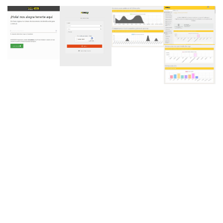
RECONOCIMIENTO DE ROSTRO
Identifique a sus Clientes fácilmente y en menos de 5 segundos,
utilizando nuestro avanzado sistema de Control de Acceso por
Reconocimiento Facial, dígale adiós a los típicos problemas de
detección en los sistemas obsoletos de huellas dactilares, con
nuestro sistema, su Cliente será identificado correctamente por