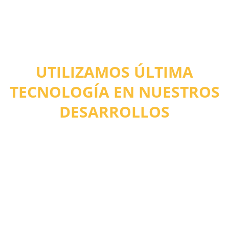
UTILIZAMOS ÚLTIMA
TECNOLOGÍA EN NUESTROS
DESARROLLOS
Nos preocupamos por lo que hacemos, por
ello damos lo mejor para implementar
soluciones de alta disponibilidad y facilidad
de uso. Utilizamos tecnología de último nivel
para empoderar su negocio al máximo.