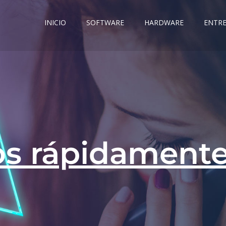
Saltar
al
INICIO
SOFTWARE
HARDWARE
ENTR
contenido
os rápidament