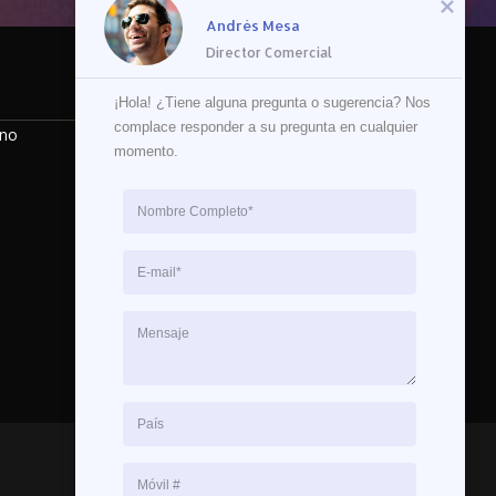
Andrés Mesa
Director Comercial
Redes
¡Hola! ¿Tiene alguna pregunta o sugerencia? Nos 
complace responder a su pregunta en cualquier 
ino
momento.