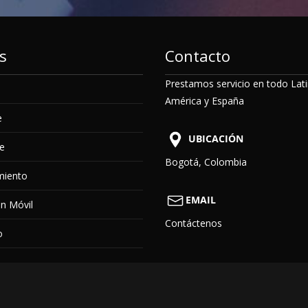
s
Contacto
Prestamos servicio en todo Lat
América y España
e
UBICACIÓN
e
Bogotá, Colombia
miento
EMAIL
ón Móvil
Contáctenos
o